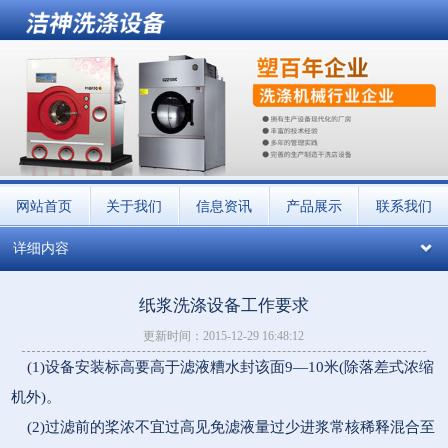
网站首页
关于我们
信息资讯
产品展示
联系我们
详细内容
纸浆洗涤设备工作要求
更新时间：2015-12-29 16:48:12
(1)设备安装标高要高于滤液糟水封该面9—10米(除落差式浓缩
机外)。
(2)过滤前的桨浓不宜过高见免滤液量过少进浆常核稀释混合至